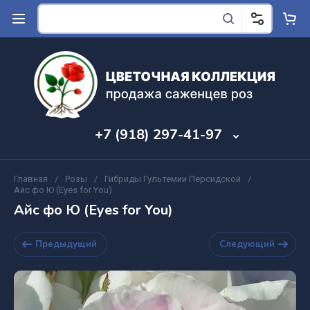
+7 (918) 297-41-97
Главная
/
Розы
/
Гибриды Гультемии Персидской
/
Айс фо Ю (Eyes for You)
Айс фо Ю (Eyes for You)
Предыдущий
Следующий