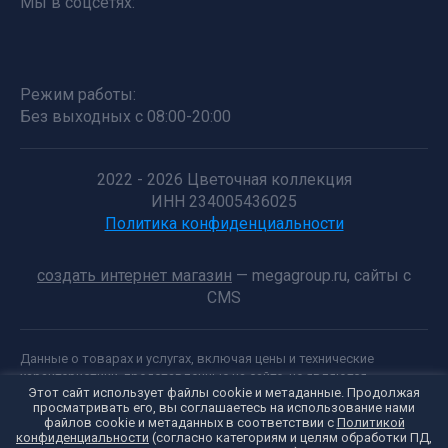
Мы в соцсетях:
Режим работы:
Без выходных с 08:00-20:00
2022 - 2026 Цветочная коллекция
ИНН 234005436025
Политика конфиденциальности
создать интернет магазин
— megagroup.ru, сайты с
CMS
Данные о товарах и услугах, включая цены и технические
характеристики, представленные на сайте, не являются
Этот сайт использует файлы cookie и метаданные. Продолжая
публичной офертой, определяемой положениями Статьи 437 (2)
просматривать его, вы соглашаетесь на использование нами
ГК РФ, а носят исключительно информационный характер. Для
Внимание!
файлов cookie и метаданных в соответствии с
Политикой
получения точной информации о наличии и стоимости товара,
конфиденциальности
(согласно категориям и целям обработки ПД,
Уважаемые розоводы!Каталог на осень 2026 года открыт!