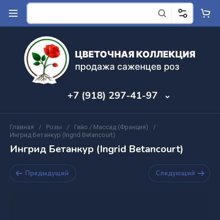
+7 (918) 297-41-97
Главная
/
Розы
/
Гийо / Массад (Франция)
/
Ингрид Бетанкур (Ingrid Betancourt)
Ингрид Бетанкур (Ingrid Betancourt)
Предыдущий
Следующий