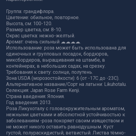
Группа: грандифлора.
Цветение: обильное, повторное.
Высота, см: 100-120.
Размер цветка, см: 8-10.
Окрас цветка: нежно-желтый.
Аромат: очень сильный ☁☁☁☁.
Использование: роза может быть использована для
одиночных и групповых посадок, бордюров,
миксбордеров, выращивания на штамбе, в
контейнерах, в небольших садах, на срезку.
Требования к свету: солнце, полутень.
Зона USDA (морозостойкости): 6 (от -17С до -23С).
Альтернативное название/Сорт на латыни: Likuhotalu.
Селекция: Japan Rose Farm Kenji.
Страна введения: Япония.
Год введения: 2013.
Роза Ликухоталу с головокружительным ароматом,
нежными цветками и абсолютной устойчивостью к
заболеваниям -роза покоряет своим изяществом и
не может никого оставить равнодушным. Куст
густой, полураскидистый, ветвистый. Листва тёмно-