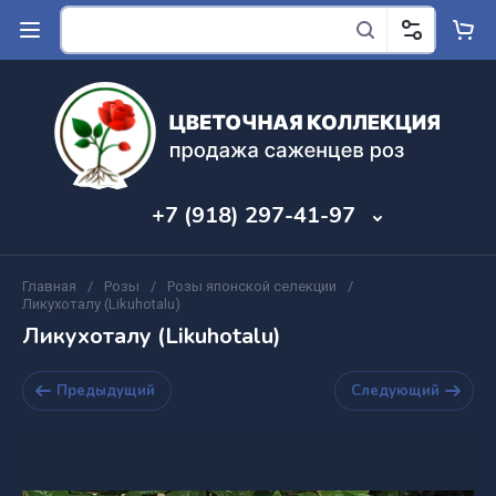
+7 (918) 297-41-97
Главная
/
Розы
/
Розы японской селекции
/
Ликухоталу (Likuhotalu)
Ликухоталу (Likuhotalu)
Предыдущий
Следующий