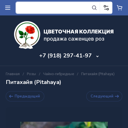
+7 (918) 297-41-97
Главная
/
Розы
/
Чайно-гибридные
/
Питахайя (Pitahaya)
Питахайя (Pitahaya)
Предыдущий
Следующий