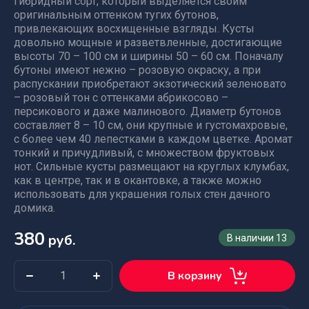
гибридный сорт, который выделяется своим
оригинальным оттенком тугих бутонов,
привлекающих восхищенные взгляды. Кусты
довольно мощные и разветвленные, достигающие
высоты 70 – 100 см и ширины 50 – 60 см. Поначалу
бутоны имеют нежно – розовую окраску, а при
распускании приобретают экзотический зеленовато
– розовый тон с оттенками абрикосово –
персикового и даже малинового. Диаметр бутонов
составляет 8 – 10 см, они крупные и густомахровые,
с более чем 40 лепестками в каждом цветке. Аромат
тонкий и причудливый, с множеством фруктовых
нот. Сильные кусты размещают на круглых клумбах,
как в центре, так и в окантовке, а также можно
использовать для украшения голых стен дачного
домика.
380
руб.
В наличии
13
В корзину