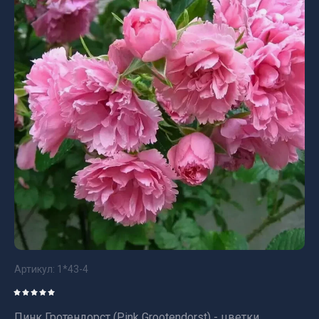
Артикул:
1*43-4
Пинк Гротендорст (Pink Grootendorst) - цветки