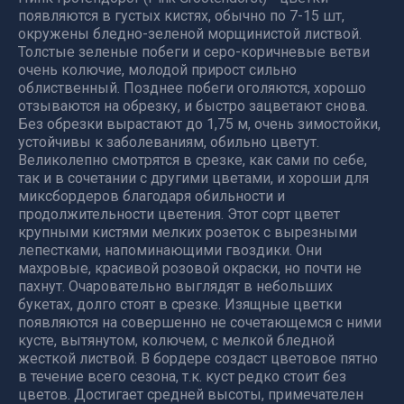
появляются в густых кистях, обычно по 7-15 шт,
окружены бледно-зеленой морщинистой листвой.
Толстые зеленые побеги и серо-коричневые ветви
очень колючие, молодой прирост сильно
облиственный. Позднее побеги оголяются, хорошо
отзываются на обрезку, и быстро зацветают снова.
Без обрезки вырастают до 1,75 м, очень зимостойки,
устойчивы к заболеваниям, обильно цветут.
Великолепно смотрятся в срезке, как сами по себе,
так и в сочетании с другими цветами, и хороши для
миксбордеров благодаря обильности и
продолжительности цветения. Этот сорт цветет
крупными кистями мелких розеток с вырезными
лепестками, напоминающими гвоздики. Они
махровые, красивой розовой окраски, но почти не
пахнут. Очаровательно выглядят в небольших
букетах, долго стоят в срезке. Изящные цветки
появляются на совершенно не сочетающемся с ними
кусте, вытянутом, колючем, с мелкой бледной
жесткой листвой. В бордере создаст цветовое пятно
в течение всего сезона, т.к. куст редко стоит без
цветов. Достигает средней высоты, примечателен