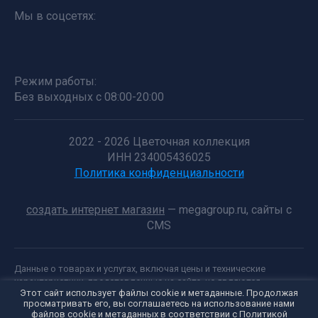
Мы в соцсетях:
Режим работы:
Без выходных с 08:00-20:00
2022 - 2026 Цветочная коллекция
ИНН 234005436025
Политика конфиденциальности
создать интернет магазин
— megagroup.ru, сайты с
CMS
Данные о товарах и услугах, включая цены и технические
характеристики, представленные на сайте, не являются
Этот сайт использует файлы cookie и метаданные. Продолжая
публичной офертой, определяемой положениями Статьи 437 (2)
просматривать его, вы соглашаетесь на использование нами
ГК РФ, а носят исключительно информационный характер. Для
Внимание!
файлов cookie и метаданных в соответствии с
Политикой