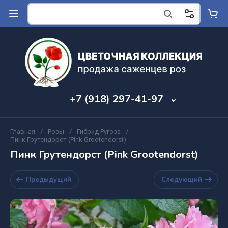
+7 (918) 297-41-97
Главная
/
Розы
/
Гибрид Ругоза
/
Пинк Грутендорст (Pink Grootendorst)
Пинк Грутендорст (Pink Grootendorst)
Предыдущий
Следующий