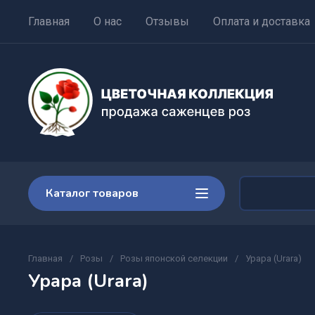
Главная
О нас
Отзывы
Оплата и доставка
Каталог товаров
Главная
/
Розы
/
Розы японской селекции
/
Урара (Urara)
Урара (Urara)