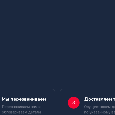
Мы перезваниваем
Доставляем 
3
Перезваниваем вам и
Осуществляем д
обговариваем детали
по указанному в