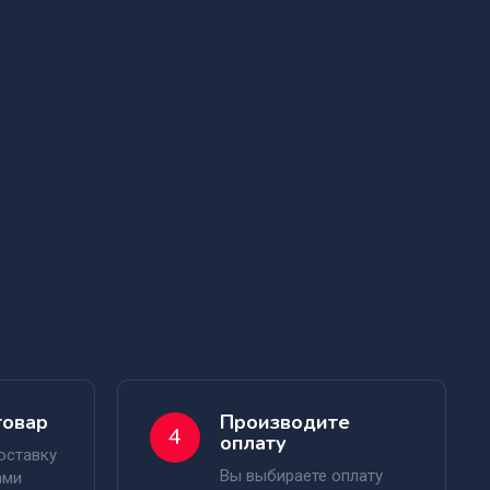
товар
Производите
4
оплату
оставку
Вы выбираете оплату
ами